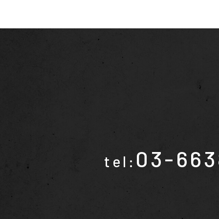
03-663
tel: