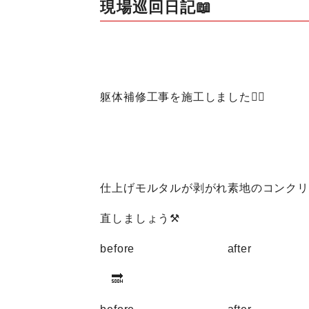
現場巡回日記📖
躯体補修工事を施工しました👷‍♂️
仕上げモルタルが剥がれ素地のコンクリート
直しましょう⚒
before after
🔜